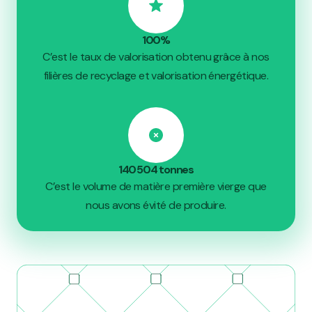
100%
C’est le taux de valorisation obtenu grâce à nos
filières de recyclage et valorisation énergétique.
140 504 tonnes
C’est le volume de matière première vierge que
nous avons évité de produire.