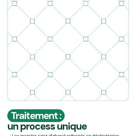
Traitement :
un process unique
Les matelas sont d’abord collectés en déchetteries,